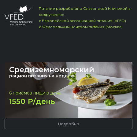
top
Питание разработано Славянской Клиникой в
содружестве
с Европейской ассоциацией питания (VFED)
и Федеральным центром питания (Москва)
Средиземноморский
рацион питания на неделю
6 приёмов пищи в день
1550 ₽/день
Подробно