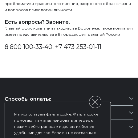
проблематики правильного питания, здорового образа жизни
и вопросов психологии личности
Есть вопросы? Звоните.
Главный офис компании находится в Воронеже, также компания
имеет представительства в 8 городах Центральной России
8 800 100-33-40, +7 473 253-01-11
Back
to
top
Способы оплаты:
Как забрать заказ
Мы используем файлы cookie. Файлы cookie
1. Наличными или, банковской картой на сайте.
помогают нам анализировать интерес к
2.Оплата банковскими картами на сайте осуществляется через
нашим веб-страницам и делать их более
Условия возврата
АО «АЛЬФА-БАНК».
удобными для вас. Если вы не согласны с