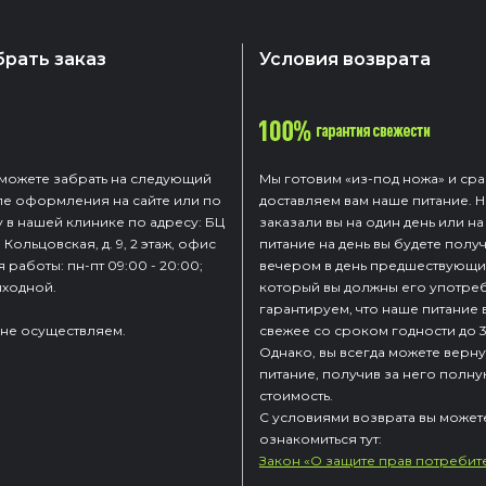
брать заказ
Условия возврата
 можете забрать на следующий
Мы готовим «из-под ножа» и сра
ле оформления на сайте или по
доставляем вам наше питание. 
 в нашей клинике по адресу: БЦ
заказали вы на один день или на
. Кольцовская, д. 9, 2 этаж, офис
питание на день вы будете получ
я работы: пн-пт 09:00 - 20:00;
вечером в день предшествующий
выходной.
который вы должны его употреб
гарантируем, что наше питание 
 не осуществляем.
свежее со сроком годности до 3
Однако, вы всегда можете верну
питание, получив за него полн
стоимость.
С условиями возврата вы может
ознакомиться тут:
Закон «О защите прав потребит