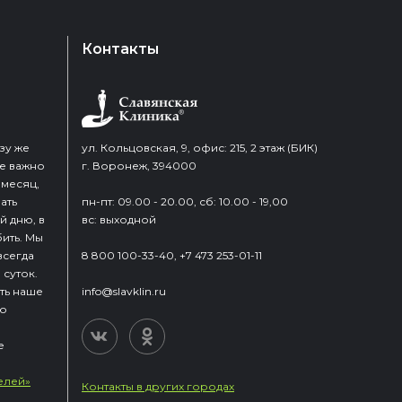
Контакты
зу же
ул. Кольцовская, 9, офис: 215, 2 этаж (БИК)
Не важно
г. Воронеж, 394000
 месяц,
ать
пн-пт: 09.00 - 20.00, сб: 10.00 - 19,00
 дню, в
вс: выходной
ить. Мы
всегда
8 800 100-33-40, +7 473 253-01-11
 суток.
ть наше
info@slavklin.ru
ую
е
елей»
Контакты в других городах