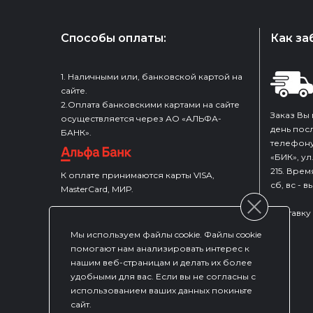
to
top
Способы оплаты:
Как за
1. Наличными или, банковской картой на
сайте.
2.Оплата банковскими картами на сайте
Заказ Вы
осуществляется через АО «АЛЬФА-
день пос
БАНК».
телефону
«БИК», ул
215. Врем
К оплате принимаются карты VISA,
сб, вс - 
MasterCard, МИР.
Доставку
Мы используем файлы cookie. Файлы cookie
помогают нам анализировать интерес к
Услуга оплаты через интернет
нашим веб-страницам и делать их более
осуществляется в соответствии с
удобными для вас. Если вы не согласны с
Правилами платежных систем Visa,
использованием ваших данных покиньте
MasterCard и Платежной системы МИР на
сайт.
принципах соблюдения